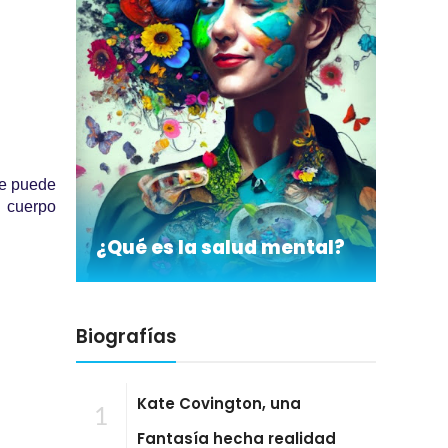
ue puede
l cuerpo
¿Qué es la salud mental?
Biografías
Kate Covington, una
1
Fantasía hecha realidad