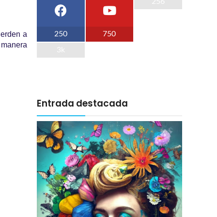
256
250
750
ierden a
e manera
3k
Entrada destacada