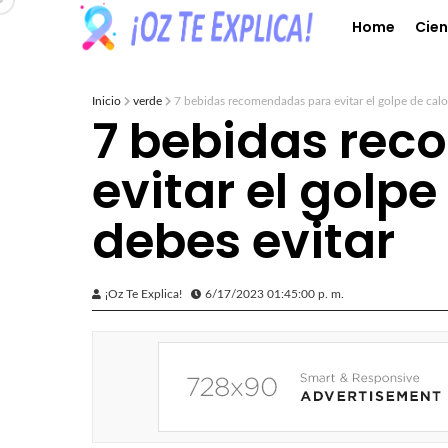
Home
Cien
Inicio
verde
7 bebidas recomendadas para evitar el golpe de calo
7 bebidas re
evitar el golpe
debes evitar
¡Oz Te Explica!
6/17/2023 01:45:00 p. m.