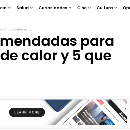
cia
Salud
Curiosidades
Cine
Cultura
Opi
r y 5 que debes evitar
comendadas para
 de calor y 5 que