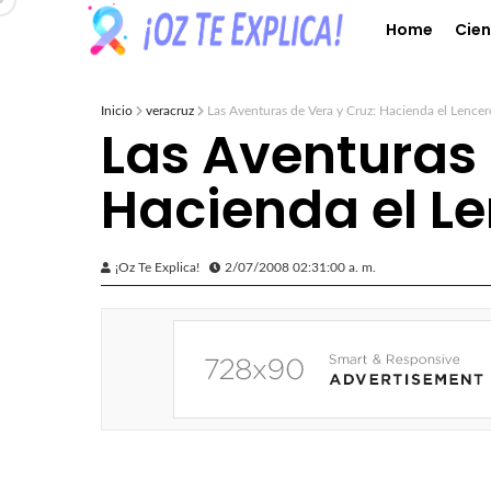
Home
Cien
Inicio
veracruz
Las Aventuras de Vera y Cruz: Hacienda el Lencer
Las Aventuras 
Hacienda el L
¡Oz Te Explica!
2/07/2008 02:31:00 a. m.