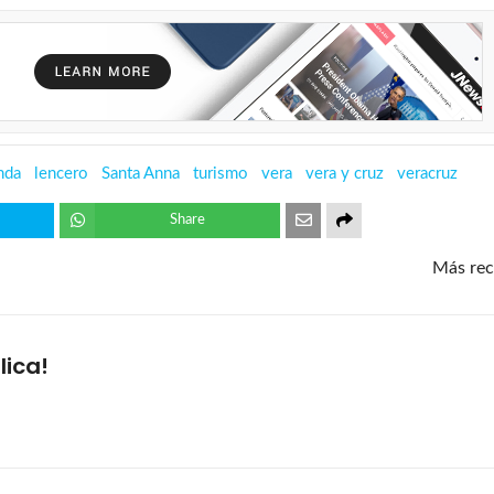
nda
lencero
Santa Anna
turismo
vera
vera y cruz
veracruz
Share
Más rec
lica!