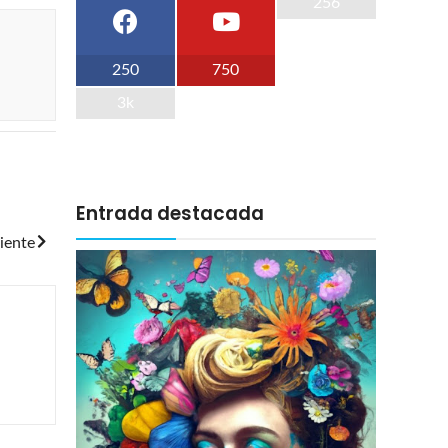
256
250
750
3k
Entrada destacada
iente