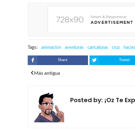
Tags:
animación
aventuras
caricaturas
cruz
hacie
Share
Tweet
Más antigua
Posted by:
¡Oz Te Exp